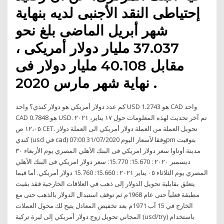
إحتياطى النقد الأجنبى لديه بنهاية
شهر أبريل الماضى بلغ نحو
37.037 مليار دولار أمريكى ،
مقابل 40.108 مليار دولار فى
نهاية شهر مارس 2020 .
كم عدد دولار أمريكي هو دولار كندي؟ واحد USD هو 1.2743 CAD واحد
CAD هو 0.7848 USD. تم آخر تحديث لهذه المعلومات حول ١٧ يناير، ٢٠٢١
١٢،٠٥ ص CET. تحويل العملة من العملة دولار أمريكي الى العملة دولار
كندي (usd في cad) وفقا لأسعار اليوم 31/07/2020 07:00pm بتوقيت
مدينة أوتاوا سعر دولار امريكي فى البنك الأهلي المصري يوم الأربعاء ٣٠
ديسمبر ٢٠٢٠ : 15.670: 15.770: سعر دولار امريكي فى البنك الأهلي
المصري يوم الثلاثاء ٠٥ يناير ٢٠٢١ : 15.660: 15.760 دولار أمريكي. أما فيما
يتعلق بقابلية تحويل الدولار إلى ذهب في العلاقات الخارجية فقد بقيت
مطبقة فعلياً حتى عام 1968م ثم توقف استبدال الدولار بالذهب حتى مع
الخارج في 15 آب 1971م بعد تخفيض المعادل يتيح لك محول العملات
المجاني تحويل زوج دولار أمريكي إلى ليرة تركية (usd/try) باستخدام