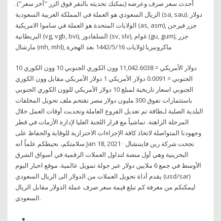
أحدث سعر صرف وعرضه (يمكنك تحديثه بالنقر فوق الزر "آخر سعر").
الريال السعودي هو العملة في المملكة العربية السعودية (sa, sau). دولار
الولايات المتحدة هو العملة في ساموا الامريكية (as, asm), جزر فيرجن
البريطانية (vg, vgb, bvi), السلفادور (sv, slv), غوام (gu, gum), جزر
مارشال (mh, mhl), ماكرونيزيا (ولايات 16‏‏/5‏‏/1442 بعد الهجرة
10 دولار الأمريكي = 11,042.6038 وون الكوري الجنوبي 10 وون الكوري
الجنوبي = 0.0091 دولار الأمريكي 1 دولار الأمريكي مقابل وون الكوري
الجنوبي اسعار تاريخية لمبلغ 10 دولار الأمريكي للوون الكوري الجنوبي
باستثمارات تفوق 300 مليون دولار مصر تقتحم ملف تحويل المخلفات
البلدية الصلبة لـطاقة تم تعديل الفروع العاملة وتحديث أوقات العمل خلال
المرحلة الراهنة. تماشياً مع قرار اللجنة العليا لإدارة الأزمات في قطر
وجهودنا المتواصلة لاتخاذ كافة الإجراءات الاحترازية للوقاية والحفاظ على
سلامتكم، نحيطكم علماً أنه Jan 18, 2021 · نجحت شركة رين فايننشال
البحرينية وهي أول منصة لتداول العملات الرقمية في أسواق الشرق
الأوسط في جمع 6 ملايين دولار عبر جولة تمويل عالمية. موقع اخبار اليوم
يقدم أداة تحويل العملات من الدولار الى الريال السعودي (usd/sar)
ليمكنكم من معرفة كم تبلغ قيمة سعر صرف عملة الدولار مقابل الريال
السعودي.