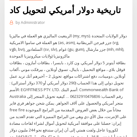
تاريخية دولار أمريكي لتحويل كاد
by
Administrator
الرينغيت الماليزي هو العملة في ماليزيا (my, mys). دولار الولايات المتحدة
هو العملة في ساموا الامريكية (as, asm), جزر فيرجن البريطانية (vg,
vgb, bvi), السلفادور (sv, slv), غوام (gu, gum), جزر مارشال (mh, mhl),
ماكرونيزيا (ولايات ميكرونيزيا الموحدة
بطاقة أيتونز 5 دولار أمريكي. ون كارد ، بايسرا ، بطاقات أمازون ، بطاقات
قوقل بلاي ، مواقع التحميل ، بايبال، تسوق أونلاين ، بيرفكت موني ،ألعاب
أونلاين ،دومينات، دفع اشتراكات مواقع، تحويل 2 – أخبرهم أنك تريد عمل
تحويل دولي إلى هذا الحساب (290 دولار أمريكي أو 370 دولار أسترالي) :
الأسم: EGYFITNESS PTY. LTD. أسم البنك: Commonwealth Bank of
Australia رقم الحساب: 06232910476836 … كيفيه تحويل المتجر إلى
متجر أمريكي والحصول على آلاف الجواهر. يمكن شحن جواهر فري فاير
free fire مجاناً من خلال بعض العروض المقدمة من البرامج الموجودة
على الإنترنت، مثل الأي دي وهي من البرامج المميزة التي تقدم العديد من
إيران: حصلنا على موافقة أمريكية لتحويل أموال لشراء لقاحات مضادة
لكورونا عاجل ولفت همتي إلى أن إيران ستدفع نحو 244 مليون دولار
لشحنة أولية تضم 16.8 مليون جرعة من برنامج "كوفاكس".. 7‏‏/5‏‏/1442 بعد