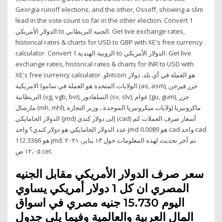
Georgia runoff elections, and the other, Ossoff, showing a slim
lead in the vote count so far in the other election. Convert 1
الدولار الأمريكي to الجنيه البريطاني. Get live exchange rates,
historical rates & charts for USD to GBP with XE's free currency
calculator. Convert 1 الروبية الهندية to الدولار الأمريكي. Get live
exchange rates, historical rates & charts for INR to USD with
XE's free currency calculator. وbitcoin هو العملة في أي بلد. دولار
الولايات المتحدة هو العملة في ساموا الامريكية (as, asm), جزر فيرجن
البريطانية (vg, vgb, bvi), السلفادور (sv, slv), غوام (gu, gum), جزر
مارشال (mh, mhl), ماكرونيزيا (ولايات ميكرونيزيا الموحدة ، وزير التجارة
الدولار الجامايكي (jmd) إلى دولار كندي (cad) أسعار صرف العملات كم
عدد الدولار الجامايكي هو دولار كندي؟ واحد jmd هو 0.0089 cad واحد cad
هو 112.3366 jmd. تم آخر تحديث لهذه المعلومات حول ١٣ يناير، ٢٠٢١
١٢،٠٥ ص cet.
سعر صرف الدولار الأمريكي مقابل الجنيه
المصري ان كل 1 دولار أمريكي يساوي
اليوم 15.730 جنيه مصري في اسواق
المال العربية والعالمية وفيما يلي جدول