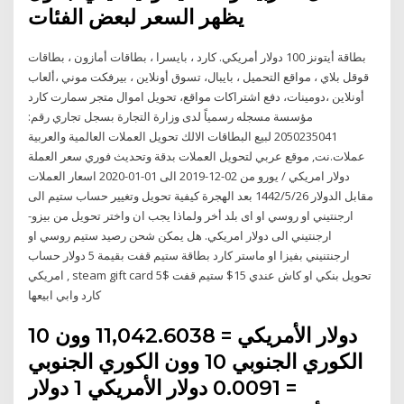
يظهر السعر لبعض الفئات
بطاقة أيتونز 100 دولار أمريكي. كارد ، بايسرا ، بطاقات أمازون ، بطاقات
قوقل بلاي ، مواقع التحميل ، بايبال، تسوق أونلاين ، بيرفكت موني ،ألعاب
أونلاين ،دومينات، دفع اشتراكات مواقع، تحويل اموال متجر سمارت كارد
مؤسسة مسجله رسمياً لدى وزارة التجارة بسجل تجاري رقم:
2050235041 لبيع البطاقات الالك تحويل العملات العالمية والعربية
عملات.نت, موقع عربي لتحويل العملات بدقة وتحديث فوري سعر العملة
دولار امريكي / يورو من 02-12-2019 الى 01-01-2020 اسعار العملات
مقابل الدولار 26‏‏/5‏‏/1442 بعد الهجرة كيفية تحويل وتغيير حساب ستيم الى
ارجنتيني او روسي او اى بلد أخر ولماذا يجب ان واختر تحويل من بيزو-
ارجنتيني الى دولار امريكي. هل يمكن شحن رصيد ستيم روسي او
ارجنتنيني بفيزا او ماستر كارد بطاقة ستيم قفت بقيمة 5 دولار حساب
امريكي , steam gift card 5$ تحويل بنكي او كاش عندي 15$ ستيم قفت
كارد وابي ابيعها
10 دولار الأمريكي = 11,042.6038 وون
الكوري الجنوبي 10 وون الكوري الجنوبي
= 0.0091 دولار الأمريكي 1 دولار