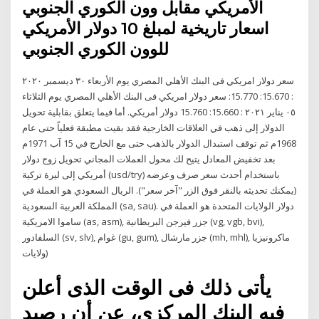
الأمريكي مقابل وون الكوري الجنوبي
اسعار تاريخية لمبلغ 10 دولار الأمريكي
للوون الكوري الجنوبي
سعر دولار امريكي فى البنك الأهلي المصري يوم الأربعاء ٣٠ ديسمبر ٢٠٢٠
: 15.670: 15.770: سعر دولار امريكي فى البنك الأهلي المصري يوم الثلاثاء
٠٥ يناير ٢٠٢١ : 15.660: 15.760 دولار أمريكي. أما فيما يتعلق بقابلية تحويل
الدولار إلى ذهب في العلاقات الخارجية فقد بقيت مطبقة فعلياً حتى عام
1968م ثم توقف استبدال الدولار بالذهب حتى مع الخارج في 15 آب 1971م
بعد تخفيض المعادل يتيح لك محول العملات المجاني تحويل زوج دولار
أمريكي إلى ليرة تركية (usd/try) باستخدام أحدث سعر صرف وعرضه
(يمكنك تحديثه بالنقر فوق الزر "آخر سعر"). الريال السعودي هو العملة في
المملكة العربية السعودية (sa, sau). دولار الولايات المتحدة هو العملة في
ساموا الامريكية (as, asm), جزر فيرجن البريطانية (vg, vgb, bvi),
السلفادور (sv, slv), غوام (gu, gum), جزر مارشال (mh, mhl), ماكرونيزيا
(ولايات
يأتى ذلك فى الوقت الذى أعلن
فيه البنك المركزى، عن أن رصيد