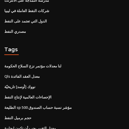
مدرسة النمذجة على الانترنت
شركات النفط العاملة في ليبيا
الدول التي تعتمد على النفط
مصدري النفط
Tags
لنا معدلات مؤتمر نزع السلاح الحكومة
Qls معدل العقد الفائدة
نووك [أوسد] تاريخيّة
الإحصاءات العالمية لإنتاج النفط
الطليعة sp 500 مؤشر نسبة حساب الصندوق
حجم برميل النفط
معدل التغيير يجب أن تكون إيجابية